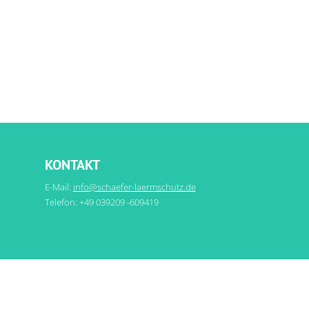
KONTAKT
E-Mail:
info@schaefer-laermschutz.de
Telefon: +49 039209 -609419