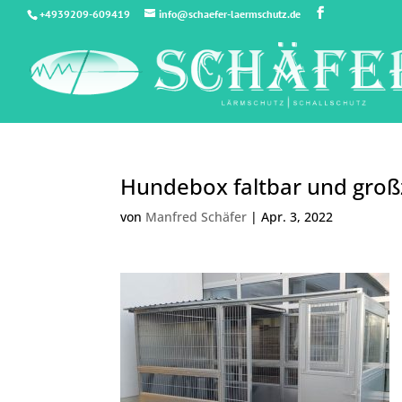
+4939209-609419
info@schaefer-laermschutz.de
Hundebox faltbar und groß
von
Manfred Schäfer
|
Apr. 3, 2022