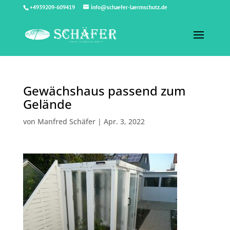
+4939209-609419
info@schaefer-laermschutz.de
Gewächshaus passend zum
Gelände
von
Manfred Schäfer
|
Apr. 3, 2022