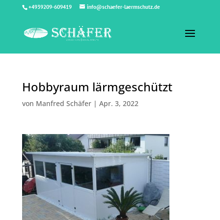
+4939209-609419
info@schaefer-laermschutz.de
Hobbyraum lärmgeschützt
von
Manfred Schäfer
|
Apr. 3, 2022