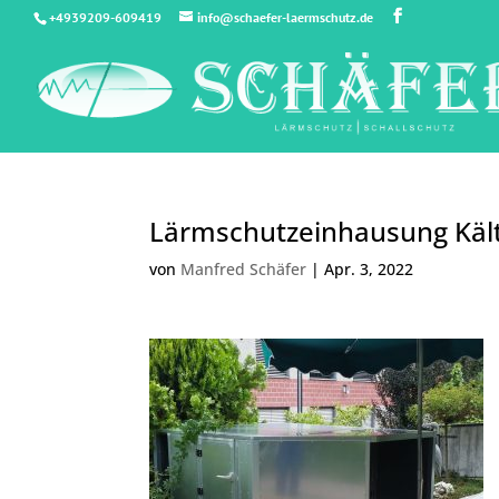
+4939209-609419
info@schaefer-laermschutz.de
Lärmschutzeinhausung Käl
von
Manfred Schäfer
|
Apr. 3, 2022