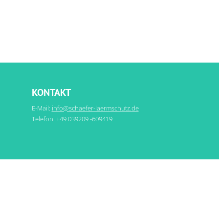
KONTAKT
E-Mail:
info@schaefer-laermschutz.de
Telefon: +49 039209 -609419