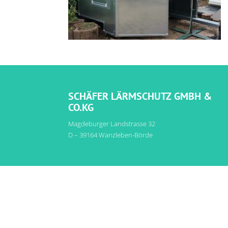
SCHÄFER LÄRMSCHUTZ GMBH &
CO.KG
Magdeburger Landstrasse 32
D – 39164 Wanzleben-Börde